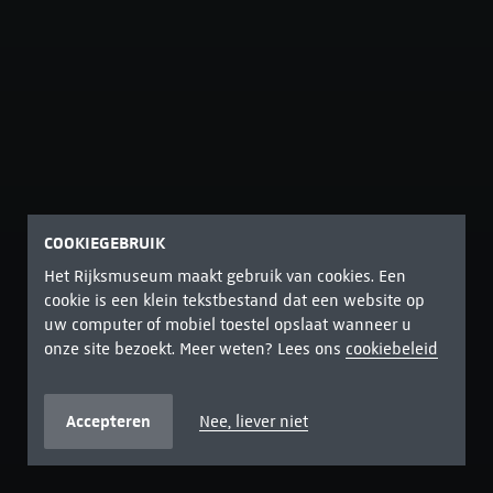
COOKIEGEBRUIK
Het Rijksmuseum maakt gebruik van cookies. Een
cookie is een klein tekstbestand dat een website op
uw computer of mobiel toestel opslaat wanneer u
onze site bezoekt. Meer weten? Lees ons
cookiebeleid
Accepteren
Nee, liever niet