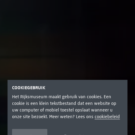
COOKIEGEBRUIK
Het Rijksmuseum maakt gebruik van cookies. Een
cookie is een klein tekstbestand dat een website op
uw computer of mobiel toestel opslaat wanneer u
onze site bezoekt. Meer weten? Lees ons
cookiebeleid