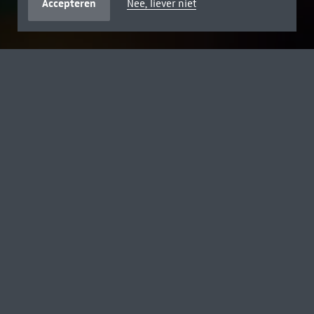
Accepteren
Nee, liever niet
GRATIS T/M 18 JAAR
ZOMERVAKANTIE MET DISNEY
Ontdek het museum met Toy Story’s Woody, Buzz en Jessie