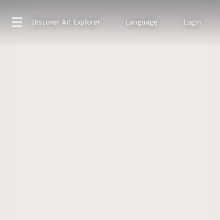
Discover
Art Explorer
Language
Login