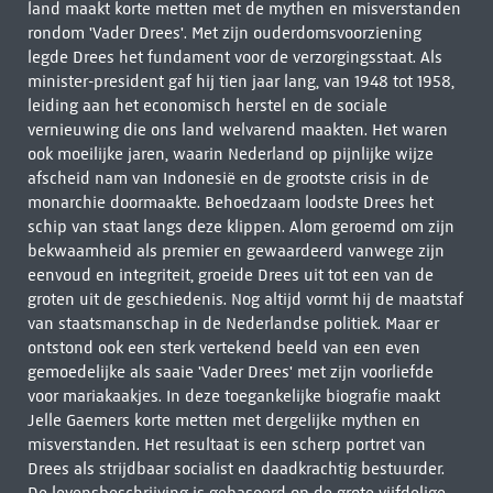
land maakt korte metten met de mythen en misverstanden
rondom 'Vader Drees'. Met zijn ouderdomsvoorziening
legde Drees het fundament voor de verzorgingsstaat. Als
minister-president gaf hij tien jaar lang, van 1948 tot 1958,
leiding aan het economisch herstel en de sociale
vernieuwing die ons land welvarend maakten. Het waren
ook moeilijke jaren, waarin Nederland op pijnlijke wijze
afscheid nam van Indonesië en de grootste crisis in de
monarchie doormaakte. Behoedzaam loodste Drees het
schip van staat langs deze klippen. Alom geroemd om zijn
bekwaamheid als premier en gewaardeerd vanwege zijn
eenvoud en integriteit, groeide Drees uit tot een van de
groten uit de geschiedenis. Nog altijd vormt hij de maatstaf
van staatsmanschap in de Nederlandse politiek. Maar er
ontstond ook een sterk vertekend beeld van een even
gemoedelijke als saaie 'Vader Drees' met zijn voorliefde
voor mariakaakjes. In deze toegankelijke biografie maakt
Jelle Gaemers korte metten met dergelijke mythen en
misverstanden. Het resultaat is een scherp portret van
Drees als strijdbaar socialist en daadkrachtig bestuurder.