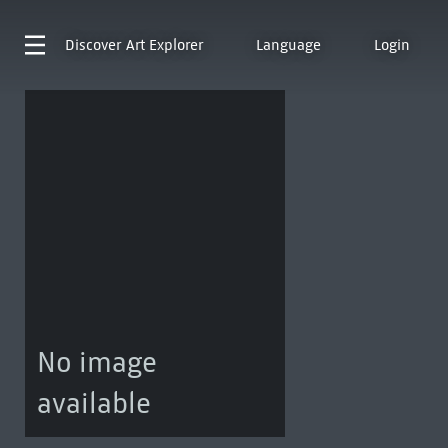
Discover
Art Explorer
Language
Login
No image
available