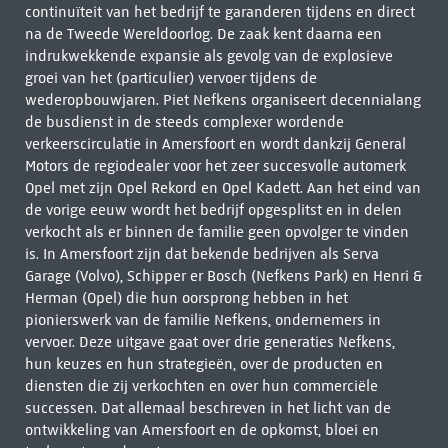
continuïteit van het bedrijf te garanderen tijdens en direct
na de Tweede Wereldoorlog. De zaak kent daarna een
indrukwekkende expansie als gevolg van de explosieve
groei van het (particulier) vervoer tijdens de
wederopbouwjaren. Piet Nefkens organiseert decennialang
de busdienst in de steeds complexer wordende
verkeerscirculatie in Amersfoort en wordt dankzij General
Motors de regiodealer voor het zeer succesvolle automerk
Opel met zijn Opel Rekord en Opel Kadett. Aan het eind van
de vorige eeuw wordt het bedrijf opgesplitst en in delen
verkocht als er binnen de familie geen opvolger te vinden
is. In Amersfoort zijn dat bekende bedrijven als Serva
Garage (Volvo), Schipper er Bosch (Nefkens Park) en Henri &
Herman (Opel) die hun oorsprong hebben in het
pionierswerk van de familie Nefkens, ondernemers in
vervoer. Deze uitgave gaat over drie generaties ­Nefkens,
hun keuzes en hun strategieën, over de producten en
diensten die zij verkochten en over hun commerciële
successen. Dat allemaal beschreven in het licht van de
ontwikkeling van Amersfoort en de opkomst, bloei en