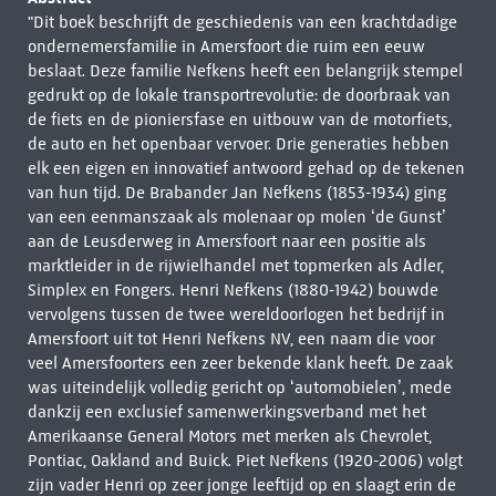
"Dit boek beschrijft de geschiedenis van een krachtdadige
ondernemersfamilie in Amersfoort die ruim een eeuw
beslaat. Deze familie Nefkens heeft een belangrijk stempel
gedrukt op de lokale transportrevolutie: de doorbraak van
de fiets en de pioniersfase en uitbouw van de motorfiets,
de auto en het openbaar vervoer. Drie generaties hebben
elk een eigen en innovatief antwoord gehad op de tekenen
van hun tijd. De Brabander Jan Nefkens (1853-1934) ging
van een eenmanszaak als molenaar op molen ‘de Gunst’
aan de Leusderweg in Amersfoort naar een positie als
marktleider in de rijwielhandel met topmerken als Adler,
Simplex en Fongers. Henri Nefkens (1880-1942) bouwde
vervolgens tussen de twee wereldoorlogen het bedrijf in
Amersfoort uit tot Henri Nefkens NV, een naam die voor
veel Amersfoorters een zeer bekende klank heeft. De zaak
was uiteindelijk volledig gericht op ‘automobielen’, mede
dankzij een exclusief samenwerkingsverband met het
Amerikaanse General Motors met merken als Chevrolet,
Pontiac, Oakland and Buick. Piet Nefkens (1920-2006) volgt
zijn vader Henri op zeer jonge leeftijd op en slaagt erin de