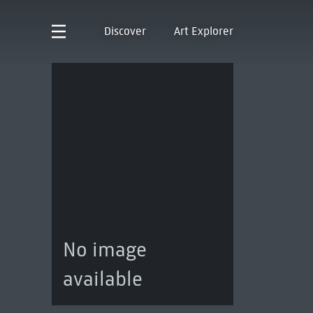
Discover
Art Explorer
No image
available