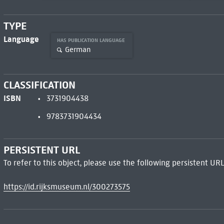
TYPE
Language
HAS PUBLICATION LANGUAGE
German
CLASSIFICATION
ISBN
3731904438
9783731904434
PERSISTENT URL
To refer to this object, please use the following persistent URL
https://id.rijksmuseum.nl/300273575