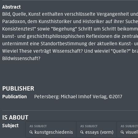
Abstract
Bild, Quelle, Kunst enthalten verschlüsselte Vergangenheit und 
Paradoxon, dem Kunsthistoriker und Historiker auf ihrer Suc
Konsistenztest" sowie "Begehung" Schritt um Schritt beikom
kunst- und geschichtsphilosophischen Reflexionen die zentralen
unternimmt eine Standortbestimmung der aktuellen Kunst- und
Wieviel These verträgt Wissenschaft? Und wieviel "Quelle?" bra
Bildwissenschaft?
PUBLISHER
Publication
Petersberg: Michael Imhof Verlag, ©2017
IS ABOUT
Subject
AS SUBJECT
AS SUBJECT
AS SUBJEC
kunstgeschiedenis
essays (vorm)
visue