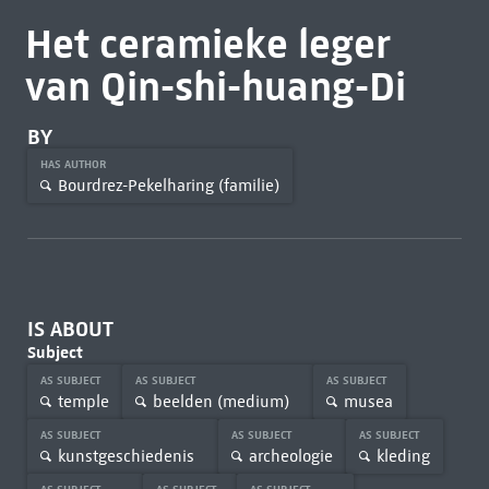
Het ceramieke leger
van Qin-shi-huang-Di
BY
HAS AUTHOR
Bourdrez-Pekelharing (familie)
IS ABOUT
Subject
AS SUBJECT
AS SUBJECT
AS SUBJECT
temple
beelden (medium)
musea
AS SUBJECT
AS SUBJECT
AS SUBJECT
kunstgeschiedenis
archeologie
kleding