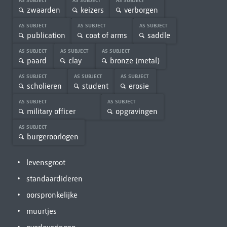
AS SUBJECT
AS SUBJECT
AS SUBJECT
zwaarden
keizers
verborgen
AS SUBJECT
AS SUBJECT
AS SUBJECT
publication
coat of arms
saddle
AS SUBJECT
AS SUBJECT
AS SUBJECT
paard
clay
bronze (metal)
AS SUBJECT
AS SUBJECT
AS SUBJECT
scholieren
student
erosie
AS SUBJECT
AS SUBJECT
military officer
opgravingen
AS SUBJECT
burgeroorlogen
levensgroot
standaardideren
oorspronkelijke
muurtjes