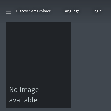
Discover
Art Explorer
Language
Login
No image
available