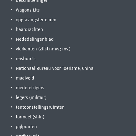
beschilderingen
Wagons Lits
opgravingsterreinen
haardrachten
Mededelingenblad
vierkanten (zlfst.nmw.; mv.)
reisburo's
Nationaal Bureau voor Toerisme, China
maaiveld
medereizigers
legers (militair)
tentoonstellingsruimten
formeel (shin)
pijlpunten