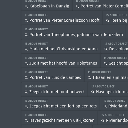
IS ABOUT OBJECT
IS ABOUT OBJECT
Kabelbaan in Danzig
Portret van Pieter Cornel
IS ABOUT OBJECT
IS ABOUT OBJE
Portret van Pieter Corneliszoon Hooft
Toren bi
IS ABOUT OBJECT
Portret van Theophanes, patriarch van Jeruzalem
IS ABOUT OBJECT
IS ABOUT OBJEC
Maria met het Christuskind en Anna
De verloo
IS ABOUT OBJECT
IS ABOUT OBJECT
Judit met het hoofd van Holofernes
Gezicht op
IS ABOUT OBJECT
IS ABOUT OBJECT
Portret van Luis de Camões
Titiaan en zijn maî
IS ABOUT OBJECT
IS ABOUT OBJECT
Zeegezicht met rond bolwerk
Havengezicht met
IS ABOUT OBJECT
IS ABOUT OBJECT
Zeegezicht met een fort op een rots
Rivierland
IS ABOUT OBJECT
IS ABOUT OBJECT
Havengezicht met een uitkijktoren
Rivierlands