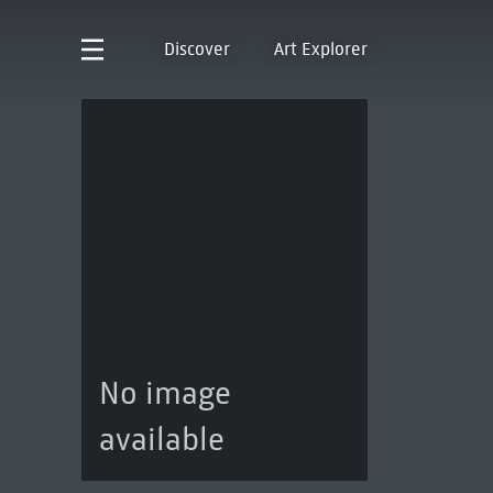
Discover
Art Explorer
No image
available