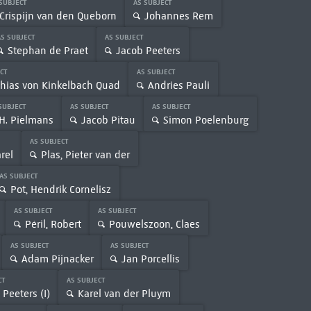
 SUBJECT
AS SUBJECT
Crispijn van den Queborn
Johannes Rem
AS SUBJECT
AS SUBJECT
Stephan de Praet
Jacob Peeters
ECT
AS SUBJECT
hias von Kinkelbach Quad
Andries Pauli
SUBJECT
AS SUBJECT
AS SUBJECT
H. Pielmans
Jacob Pitau
Simon Poelenburg
AS SUBJECT
rel
Plas, Pieter van der
AS SUBJECT
Pot, Hendrik Cornelisz
AS SUBJECT
AS SUBJECT
Péril, Robert
Pouwelszoon, Claes
AS SUBJECT
AS SUBJECT
Adam Pijnacker
Jan Porcellis
CT
AS SUBJECT
s Peeters (I)
Karel van der Pluym