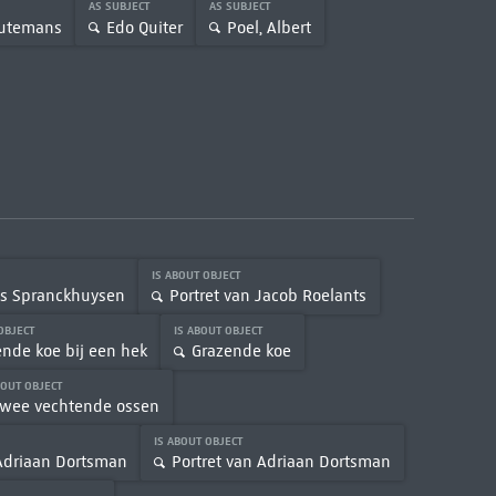
AS SUBJECT
AS SUBJECT
eutemans
Edo Quiter
Poel, Albert
IS ABOUT OBJECT
us Spranckhuysen
Portret van Jacob Roelants
 OBJECT
IS ABOUT OBJECT
ende koe bij een hek
Grazende koe
BOUT OBJECT
wee vechtende ossen
IS ABOUT OBJECT
 Adriaan Dortsman
Portret van Adriaan Dortsman