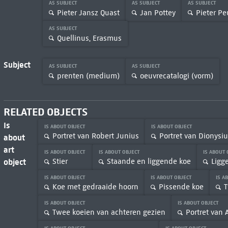
AS SUBJECT
AS SUBJECT
AS SUBJECT
Pieter Jansz Quast
Jan Pottey
Pieter P
AS SUBJECT
Quellinus, Erasmus
Subject
AS SUBJECT
AS SUBJECT
prenten (medium)
oeuvrecatalogi (vorm)
RELATED OBJECTS
Is
IS ABOUT OBJECT
IS ABOUT OBJECT
Portret van Robert Junius
Portret van Dionysi
about
art
IS ABOUT OBJECT
IS ABOUT OBJECT
IS ABOUT
object
Stier
Staande en liggende koe
Ligg
IS ABOUT OBJECT
IS ABOUT OBJECT
IS A
Koe met gedraaide hoorn
Pissende koe
T
IS ABOUT OBJECT
IS ABOUT OBJECT
Twee koeien van achteren gezien
Portret van