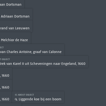
iaan Dortsman
n Adriaan Dortsman
rbrand van Leeuwen
n Melchior de Haze
JECT
 van Charles Antoine, graaf van Calonne
T OBJECT
trek van Karel II uit Scheveningen naar Engeland, 1660
, 1660
, 1660
IS ABOUT OBJECT
, 1660
Liggende koe bij een boom