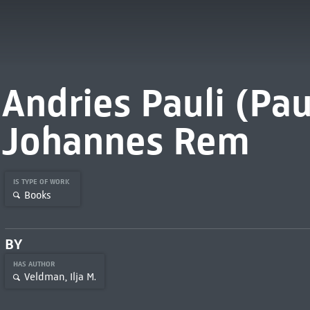
Andries Pauli (Pa
Johannes Rem
IS TYPE OF WORK
Books
BY
HAS AUTHOR
Veldman, Ilja M.