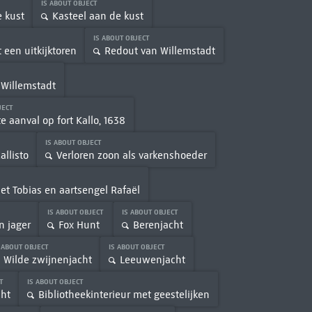
IS ABOUT OBJECT
e kust
Kasteel aan de kust
IS ABOUT OBJECT
een uitkijktoren
Redout van Willemstadt
 Willemstadt
JECT
e aanval op fort Kallo, 1638
IS ABOUT OBJECT
allisto
Verloren zoon als varkenshoeder
t Tobias en aartsengel Rafaël
IS ABOUT OBJECT
IS ABOUT OBJECT
 jager
Fox Hunt
Berenjacht
 ABOUT OBJECT
IS ABOUT OBJECT
Wilde zwijnenjacht
Leeuwenjacht
CT
IS ABOUT OBJECT
ht
Bibliotheekinterieur met geestelijken