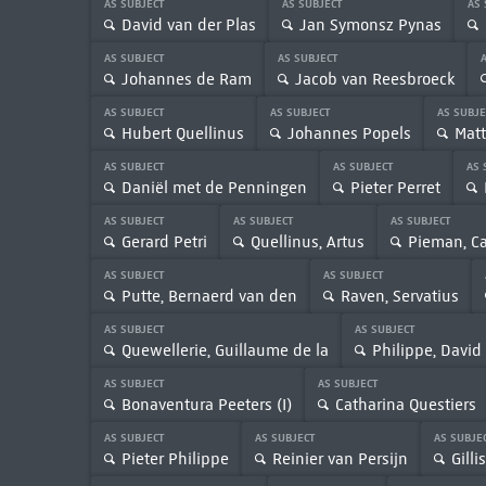
AS SUBJECT
AS SUBJECT
AS
David van der Plas
Jan Symonsz Pynas
AS SUBJECT
AS SUBJECT
Johannes de Ram
Jacob van Reesbroeck
AS SUBJECT
AS SUBJECT
AS SUBJ
Hubert Quellinus
Johannes Popels
Matt
AS SUBJECT
AS SUBJECT
AS 
Daniël met de Penningen
Pieter Perret
AS SUBJECT
AS SUBJECT
AS SUBJECT
Gerard Petri
Quellinus, Artus
Pieman, Ca
AS SUBJECT
AS SUBJECT
Putte, Bernaerd van den
Raven, Servatius
AS SUBJECT
AS SUBJECT
Quewellerie, Guillaume de la
Philippe, David
AS SUBJECT
AS SUBJECT
Bonaventura Peeters (I)
Catharina Questiers
AS SUBJECT
AS SUBJECT
AS SUBJE
Pieter Philippe
Reinier van Persijn
Gilli