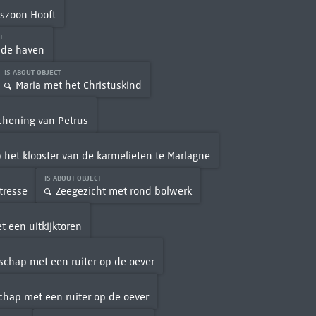
iszoon Hooft
CT
j de haven
IS ABOUT OBJECT
Maria met het Christuskind
T
chening van Petrus
 het klooster van de karmelieten te Marlagne
IS ABOUT OBJECT
tresse
Zeegezicht met rond bolwerk
 een uitkijktoren
schap met een ruiter op de oever
chap met een ruiter op de oever