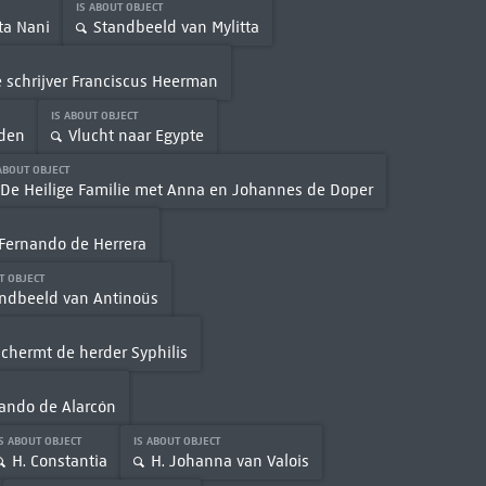
IS ABOUT OBJECT
ta Nani
Standbeeld van Mylitta
e schrijver Franciscus Heerman
IS ABOUT OBJECT
nden
Vlucht naar Egypte
 ABOUT OBJECT
De Heilige Familie met Anna en Johannes de Doper
 Fernando de Herrera
T OBJECT
ndbeeld van Antinoüs
chermt de herder Syphilis
nando de Alarcón
IS ABOUT OBJECT
IS ABOUT OBJECT
H. Constantia
H. Johanna van Valois