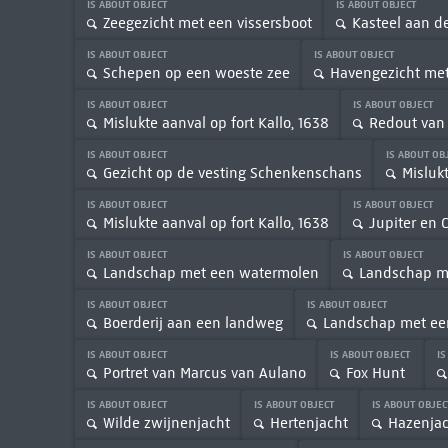
IS ABOUT OBJECT
IS ABOUT OBJECT
Zeegezicht met een vissersboot
Kasteel aan d
IS ABOUT OBJECT
IS ABOUT OBJECT
Schepen op een woeste zee
Havengezicht met 
IS ABOUT OBJECT
IS ABOUT OBJECT
Mislukte aanval op fort Kallo, 1638
Redout van
IS ABOUT OBJECT
IS ABOUT OB
Gezicht op de vesting Schenkenschans
Mislukt
IS ABOUT OBJECT
IS ABOUT OBJECT
Mislukte aanval op fort Kallo, 1638
Jupiter en C
IS ABOUT OBJECT
IS ABOUT OBJECT
Landschap met een watermolen
Landschap me
IS ABOUT OBJECT
IS ABOUT OBJECT
Boerderij aan een landweg
Landschap met een
IS ABOUT OBJECT
IS ABOUT OBJECT
IS
Portret van Marcus van Aulano
Fox Hunt
IS ABOUT OBJECT
IS ABOUT OBJECT
IS ABOUT OBJE
Wilde zwijnenjacht
Hertenjacht
Hazenjac