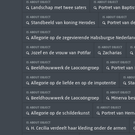
IS ABOUT OBJECT
IS ABOUT OBJECT
Landschap met twee saters
Portret van Baptis
IS ABOUT OBJECT
IS ABOUT OBJECT
Standbeeld van koning Herodes
Portret van d
IS ABOUT OBJECT
Allegorie op de zegevierende Habsburgse Nederla
IS ABOUT OBJECT
IS ABOUT OBJECT
IS
Jozef en de vrouw van Potifar
Zacharias
IS ABOUT OBJECT
IS ABOUT OBJECT
Beeldhouwwerk de Laocoöngroep
Portret van
IS ABOUT OBJECT
IS ABOU
Allegorie op de liefde en op de impotentie
Sta
IS ABOUT OBJECT
IS ABOUT OBJECT
Beeldhouwwerk de Laocoöngroep
Minerva bes
IS ABOUT OBJECT
IS ABOUT OBJECT
Allegorie op de schilderkunst
Portret van Her
IS ABOUT OBJECT
H. Cecilia verdeelt haar kleding onder de armen