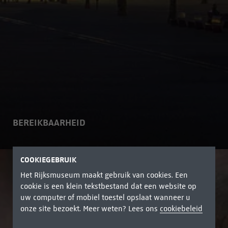
BEREIKBAARHEID
COOKIEGEBRUIK
Het Rijksmuseum maakt gebruik van cookies. Een
cookie is een klein tekstbestand dat een website op
uw computer of mobiel toestel opslaat wanneer u
onze site bezoekt. Meer weten? Lees ons
cookiebeleid