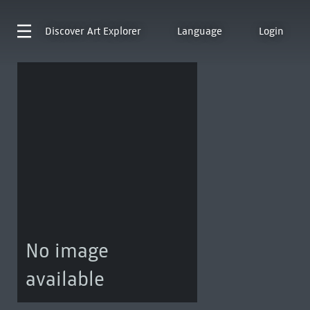
Discover
Art Explorer
Language
Login
No image
available