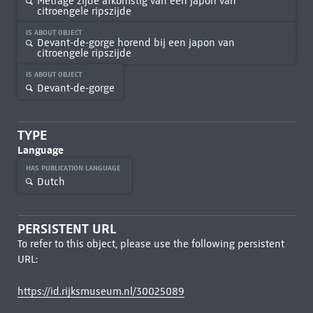
Metrage zijde afkomstig van een japon van
citroengele ripszijde
IS ABOUT OBJECT
Devant-de-gorge horend bij een japon van
citroengele ripszijde
IS ABOUT OBJECT
Devant-de-gorge
TYPE
Language
HAS PUBLICATION LANGUAGE
Dutch
PERSISTENT URL
To refer to this object, please use the following persistent
URL:
https://id.rijksmuseum.nl/30025089