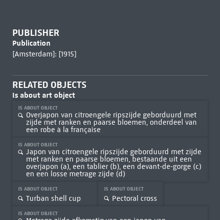
PUBLISHER
Publication
[Amsterdam]: [1915]
RELATED OBJECTS
Is about art object
IS ABOUT OBJECT
Overjapon van citroengele ripszijde geborduurd met
zijde met ranken en paarse bloemen, onderdeel van
een robe à la française
IS ABOUT OBJECT
Japon van citroengele ripszijde geborduurd met zijde
met ranken en paarse bloemen, bestaande uit een
overjapon (a), een tablier (b), een devant-de-gorge (c)
en een losse metrage zijde (d)
IS ABOUT OBJECT
IS ABOUT OBJECT
Turban shell cup
Pectoral cross
IS ABOUT OBJECT