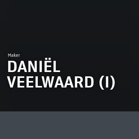
Maker
DANIËL
VEELWAARD (I)
MOST VIEWED