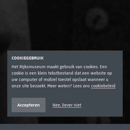
COOKIEGEBRUIK
Het Rijksmuseum maakt gebruik van cookies. Een
cookie is een klein tekstbestand dat een website op
uw computer of mobiel toestel opslaat wanneer u
onze site bezoekt. Meer weten? Lees ons
cookiebeleid
Accepteren
Nee, liever niet