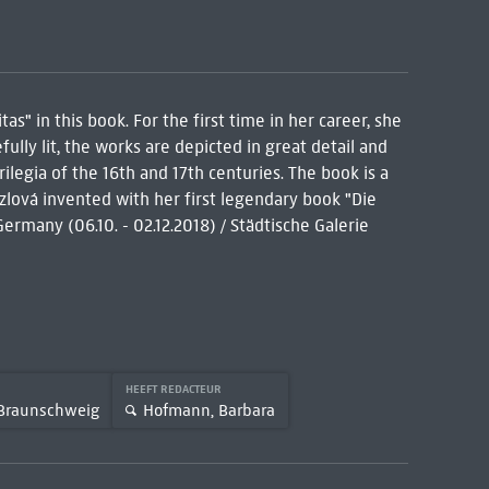
s" in this book. For the first time in her career, she
ully lit, the works are depicted in great detail and
ilegia of the 16th and 17th centuries. The book is a
nzlová invented with her first legendary book "Die
rmany (06.10. - 02.12.2018) / Städtische Galerie
HEEFT REDACTEUR
Braunschweig
Hofmann, Barbara