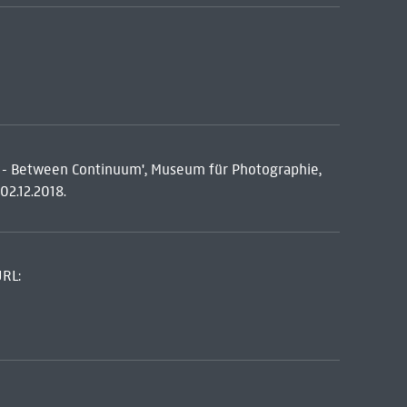
ová - Between Continuum', Museum für Photographie,
02.12.2018.
URL: