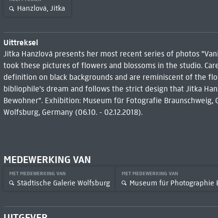
Hanzlová, Jitka
Uittreksel
Jitka Hanzlová presents her most recent series of photos "Vanita
took these pictures of flowers and blossoms in the studio. Caref
definition on black backgrounds and are reminiscent of the flor
bibliophile's dream and follows the strict design that Jitka Ha
Bewohner". Exhibition: Museum für Fotografie Braunschweig, Ge
Wolfsburg, Germany (06.10. - 02.12.2018).
MEDEWERKING VAN
MET MEDEWERKING VAN
MET MEDEWERKING VAN
Städtische Galerie Wolfsburg
Museum für Photographie 
UITGEVER