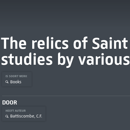
The relics of Sain
studies by variou
IS SOORT WERK
Books
DOOR
HEEFT AUTEUR
Battiscombe, C.F.