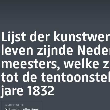
Lijst der kunstwe
leven zijnde Nede
meesters, welke z
tot de tentoonste
jare 1832
IS SOORT WERK
Special collections