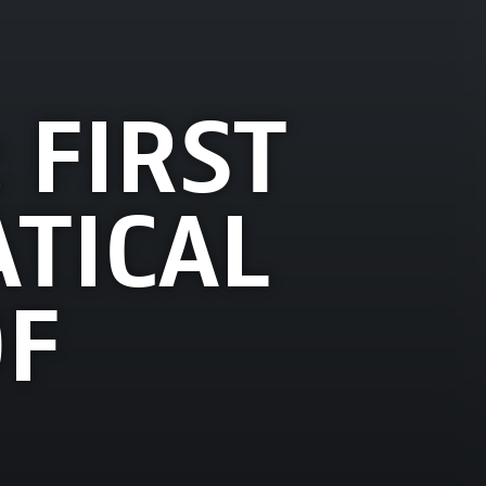
 FIRST
ATICAL
OF