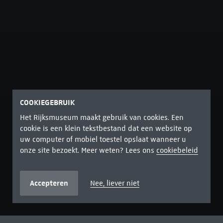
COOKIEGEBRUIK
Het Rijksmuseum maakt gebruik van cookies. Een
cookie is een klein tekstbestand dat een website op
uw computer of mobiel toestel opslaat wanneer u
onze site bezoekt. Meer weten? Lees ons
cookiebeleid
Accepteren
Nee, liever niet