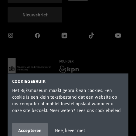
Nieuwsbrief
FOUNDER
HOOFDPARTNERS
COOKIEGEBRUIK
Het Rijksmuseum maakt gebruik van cookies. Een
cookie is een klein tekstbestand dat een website op
uw computer of mobiel toestel opslaat wanneer u
onze site bezoekt. Meer weten? Lees ons
cookiebeleid
Algemene voorwaarden
Privacy
Cookiebeleid
Herroepingsrecht
Verklaring toegankelijkheid
Accepteren
Nee, liever niet