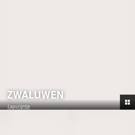
ZWALUWEN
Capucijntje