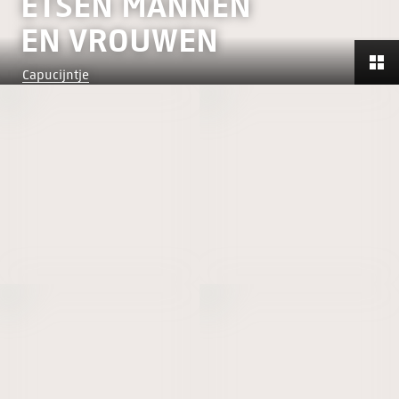
ETSEN MANNEN
EN VROUWEN
Capucijntje