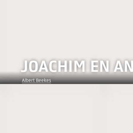
JOACHIM EN A
Albert Beekes