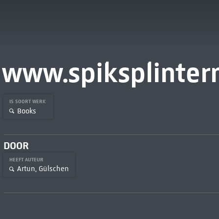
www.spiksplinter
IS SOORT WERK
Books
DOOR
HEEFT AUTEUR
Artun, Gülschen