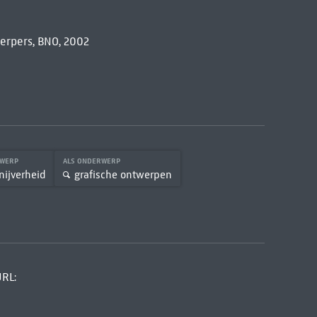
erpers, BNO, 2002
RWERP
ALS ONDERWERP
nijverheid
grafische ontwerpen
URL: