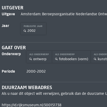
UITGEVER
Uitgave
Amsterdam: Beroepsorganisatie Nederlandse Ontw
Jaar
PUBLICATIE JAAR
2002
GAAT OVER
Onderwerp
ALS ONDERWERP
ALS ONDERWERP
ALS ONDE
ontwerp
fotoboeken (vorm)
kunst
Periode
2000-2002
DUURZAAM WEBADRES
Als u naar dit object wilt verwijzen, gebruik dan de duurzame 
https://id.rijksmuseum.nl/300151738