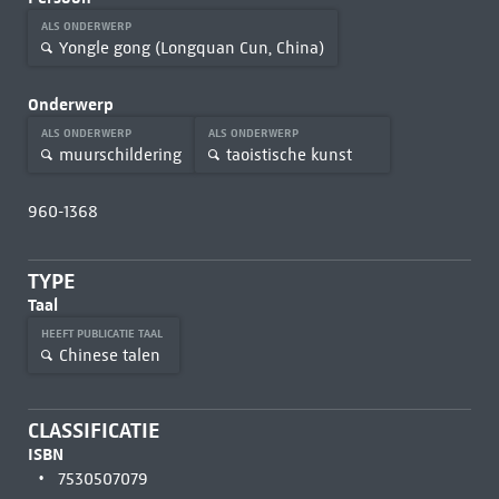
ALS ONDERWERP
Yongle gong (Longquan Cun, China)
Onderwerp
ALS ONDERWERP
ALS ONDERWERP
muurschildering
taoistische kunst
960-1368
TYPE
Taal
HEEFT PUBLICATIE TAAL
Chinese talen
CLASSIFICATIE
ISBN
7530507079