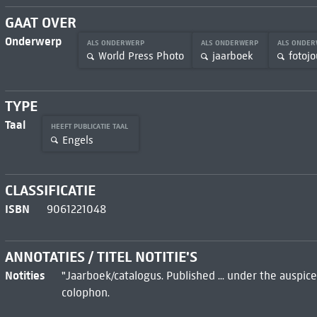
GAAT OVER
Onderwerp
ALS ONDERWERP
ALS ONDERWERP
ALS ONDE
World Press Photo
jaarboek
fotojo
TYPE
Taal
HEEFT PUBLICATIE TAAL
Engels
CLASSIFICATIE
ISBN
9061221048
ANNOTATIES / TITEL NOTITIE'S
Notities
"Jaarboek/catalogus. Published ... under the auspic
colophon.