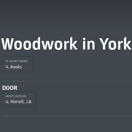
Woodwork in York
IS SOORT WERK
Books
DOOR
HEEFT AUTEUR
Morrell, J.B.