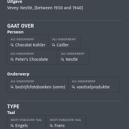
Uitgave
Vevey: Nestlé, [between 1930 and 1940]
GAAT OVER
Persoon
ALS ONDERWERP
ALS ONDERWERP
Chocolat Kohler
Cailler
ALS ONDERWERP
ALS ONDERWERP
Peter's Chocolate
Nestlé
Onderwerp
ALS ONDERWERP
ALS ONDERWERP
bedrijfsfotoboeken (vorm)
voedselproduktie
TYPE
Taal
HEEFT PUBLICATIE TAAL
HEEFT PUBLICATIE TAAL
Engels
Frans