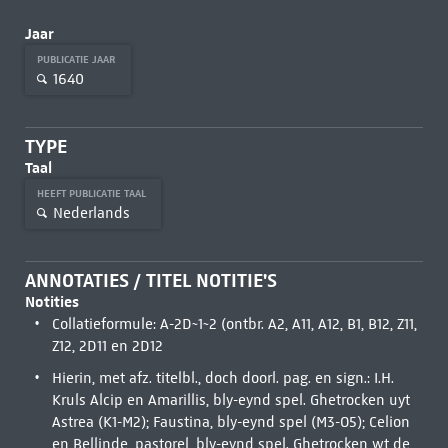
Jaar
PUBLICATIE JAAR
1640
TYPE
Taal
HEEFT PUBLICATIE TAAL
Nederlands
ANNOTATIES / TITEL NOTITIE'S
Notities
Collatieformule: A-2D~1~2 (ontbr. A2, A11, A12, B1, B12, Z11,
Z12, 2D11 en 2D12
Hierin, met afz. titelbl., doch doorl. pag. en sign.: I.H.
Kruls Alcip en Amarillis, bly-eynd spel. Ghetrocken uyt
Astrea (K1-M2); Faustina, bly-eynd spel (M3-O5); Celion
en Bellinde, pastorel, bly-eynd spel. Ghetrocken wt de