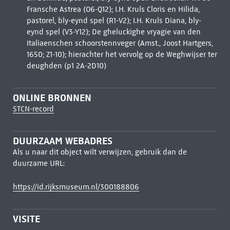
Fransche Astrea (O6-Q12); I.H. Kruls Cloris en Hilida,
pastorel, bly-eynd spel (R1-V2); I.H. Kruls Diana, bly-
eynd spel (V3-Y12); De gheluckighe vryagie van den
Italiaenschen schoorstennveger (Amst., Joost Hartgers,
1650; Z1-10); hierachter het vervolg op de Weghwijser ter
deughden (p1 2A-2D10)
ONLINE BRONNEN
STCN-record
DUURZAAM WEBADRES
Als u naar dit object wilt verwijzen, gebruik dan de
duurzame URL:
https://id.rijksmuseum.nl/300188806
VISITE