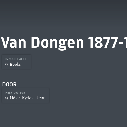
Van Dongen 1877-
IS SOORT WERK
Books
DOOR
HEEFT AUTEUR
Mélas-Kyriazi, Jean