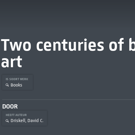
Two centuries of 
art
IS SOORT WERK
Books
DOOR
HEEFT AUTEUR
Driskell, David C.