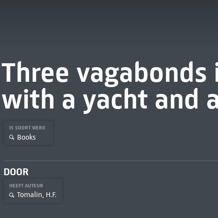
Three vagabonds i
with a yacht and 
IS SOORT WERK
Books
DOOR
HEEFT AUTEUR
Tomalin, H.F.