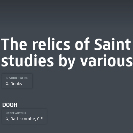
The relics of Sain
studies by variou
IS SOORT WERK
Books
DOOR
HEEFT AUTEUR
Battiscombe, C.F.