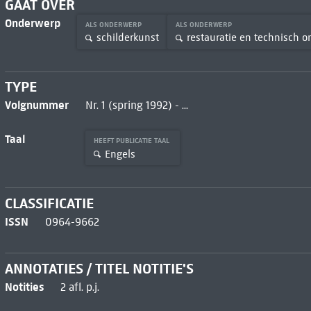
GAAT OVER
Onderwerp
ALS ONDERWERP
ALS ONDERWERP
schilderkunst
restauratie en technisch 
TYPE
Volgnummer
Nr. 1 (spring 1992) - ...
Taal
HEEFT PUBLICATIE TAAL
Engels
CLASSIFICATIE
ISSN
0964-9662
ANNOTATIES / TITEL NOTITIE'S
Notities
2 afl. p.j.