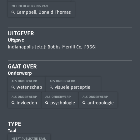
MET MEDEWERKING VAN
Campbell, Donald Thomas
UITGEVER
Uitgave
Indianapolis [etc.]: Bobbs-Merrill Co, [1966]
GAAT OVER
Onderwerp
ALS ONDERWERP
ALS ONDERWERP
wetenschap
visuele perceptie
ALS ONDERWERP
ALS ONDERWERP
ALS ONDERWERP
invloeden
psychologie
antropologie
TYPE
Taal
HEEFT PUBLICATIE TAAL