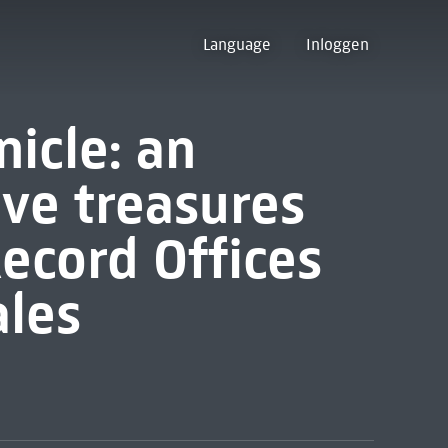
Language
Inloggen
icle: an
ive treasures
ecord Offices
ales