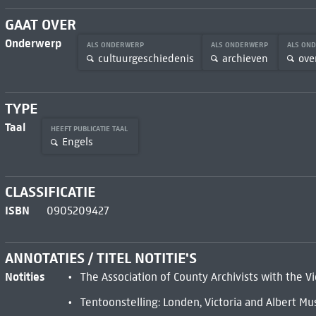
GAAT OVER
Onderwerp
ALS ONDERWERP
ALS ONDERWERP
ALS ON
cultuurgeschiedenis
archieven
ove
TYPE
Taal
HEEFT PUBLICATIE TAAL
Engels
CLASSIFICATIE
ISBN
0905209427
ANNOTATIES / TITEL NOTITIE'S
Notities
The Association of County Archivists with the 
Tentoonstelling: Londen, Victoria and Albert M