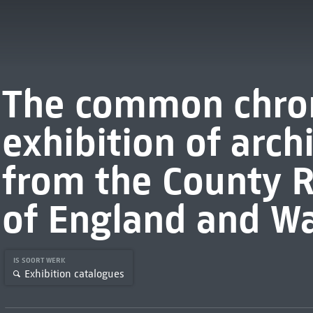
The common chron
exhibition of arch
from the County R
of England and W
IS SOORT WERK
Exhibition catalogues