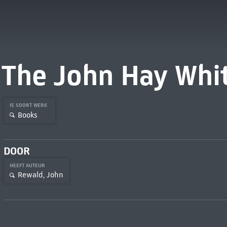
The John Hay Whit
IS SOORT WERK
Books
DOOR
HEEFT AUTEUR
Rewald, John