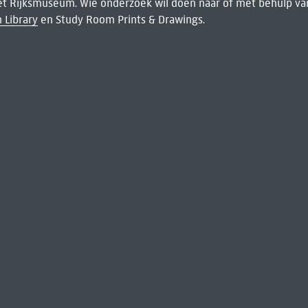
het Rijksmuseum. Wie onderzoek wil doen naar of met behulp van
 Library
en Study Room Prints & Drawings.