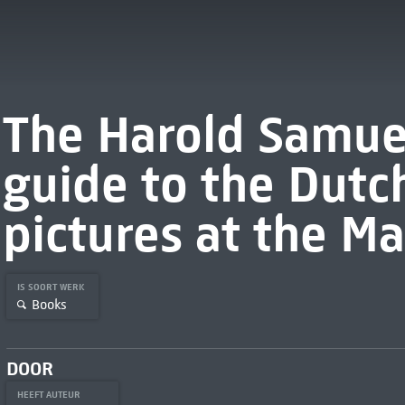
The Harold Samuel
guide to the Dutc
pictures at the M
IS SOORT WERK
Books
DOOR
HEEFT AUTEUR