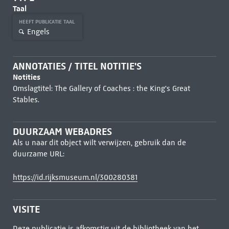
Taal
HEEFT PUBLICATIE TAAL
Engels
ANNOTATIES / TITEL NOTITIE'S
Notities
Omslagtitel: The Gallery of Coaches : the King's Great
Stables.
DUURZAAM WEBADRES
Als u naar dit object wilt verwijzen, gebruik dan de
duurzame URL:
https://id.rijksmuseum.nl/300280381
VISITE
Deze publicatie is afkomstig uit de bibliotheek van het