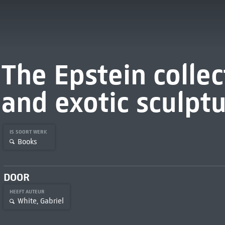
The Epstein collec
and exotic sculpt
IS SOORT WERK
Books
DOOR
HEEFT AUTEUR
White, Gabriel