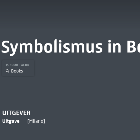
Symbolismus in B
IS SOORT WERK
Books
UITGEVER
Uitgave
[Milano]