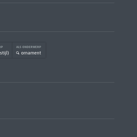
RP
ALS ONDERWERP
tijl)
ornament