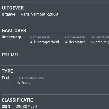
UITGEVER
Uitgave
Paris: Valmont, c2000
GAAT OVER
Onderwerp
ALS ONDERWERP
ALS ONDERWERP
ALS ONDERWE
kunstnijverheid
decoraties
empire (s
1795-1835
TYPE
Taal
HEEFT PUBLICATIE TAAL
Frans
CLASSIFICATIE
ISBN
2908071770