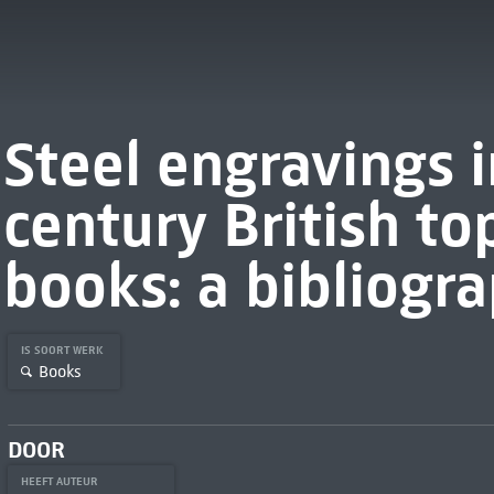
Steel engravings 
century British to
books: a bibliogr
IS SOORT WERK
Books
DOOR
HEEFT AUTEUR