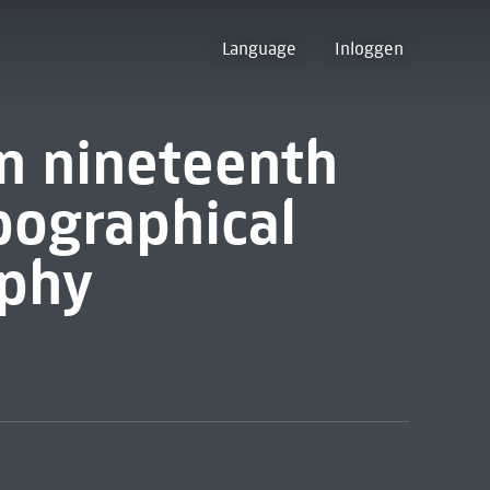
Language
Inloggen
in nineteenth
pographical
aphy