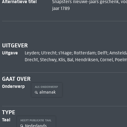
Alternatieve titel
Snapsters nieuwe-jaars geschenk, vo
jaar 1789
UITGEVER
Uitgave
Leyden; Utrecht; s'Hage; Rotterdam; Delft; Amstelda
Drecht, Stechwy, Klis, Bal, Hendriksen, Cornel, Poel
GAAT OVER
Onderwerp
ALS ONDERWERP
almanak
TYPE
Taal
HEEFT PUBLICATIE TAAL
Nederlands