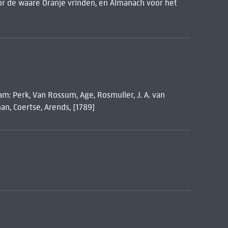
or de waare Oranje vrinden, en Almanach voor het
m: Perk, Van Rossum, Age, Rosmuller, J. A. van
man, Coertse, Arends, [1789]