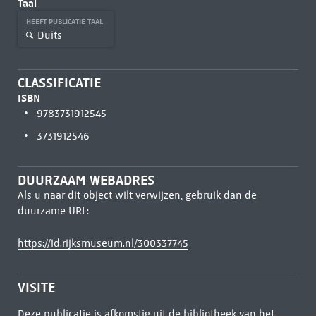
Taal
HEEFT PUBLICATIE TAAL
Duits
CLASSIFICATIE
ISBN
9783731912545
3731912546
DUURZAAM WEBADRES
Als u naar dit object wilt verwijzen, gebruik dan de
duurzame URL:
https://id.rijksmuseum.nl/300337745
VISITE
Deze publicatie is afkomstig uit de bibliotheek van het