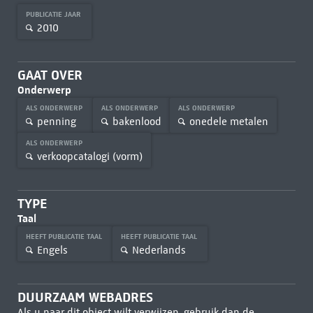
PUBLICATIE JAAR
2010
GAAT OVER
Onderwerp
ALS ONDERWERP
ALS ONDERWERP
ALS ONDERWERP
penning
bakenlood
onedele metalen
ALS ONDERWERP
verkoopcatalogi (vorm)
TYPE
Taal
HEEFT PUBLICATIE TAAL
HEEFT PUBLICATIE TAAL
Engels
Nederlands
DUURZAAM WEBADRES
Als u naar dit object wilt verwijzen, gebruik dan de