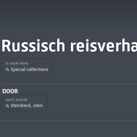
Russisch reisverh
IS SOORT WERK
Special collections
DOOR
HEEFT AUTEUR
Steinbeck, John