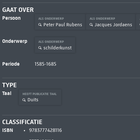
GAAT OVER
Persoon
ALS ONDERWERP
ALS ONDERWERP
Peter Paul Rubens
Jacques Jordaens
Onderwerp
ALS ONDERWERP
schilderkunst
Periode
1585-1685
TYPE
Taal
HEEFT PUBLICATIE TAAL
Duits
CLASSIFICATIE
ISBN
9783777428116