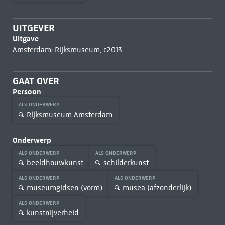
UITGEVER
Uitgave
Amsterdam: Rijksmuseum, c2013
GAAT OVER
Persoon
ALS ONDERWERP
Rijksmuseum Amsterdam
Onderwerp
ALS ONDERWERP
ALS ONDERWERP
beeldhouwkunst
schilderkunst
ALS ONDERWERP
ALS ONDERWERP
museumgidsen (vorm)
musea (afzonderlijk)
ALS ONDERWERP
kunstnijverheid