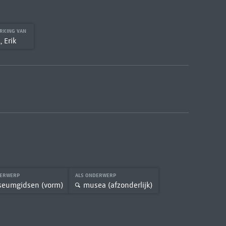
RKING VAN
 Erik
DERWERP
ALS ONDERWERP
eumgidsen (vorm)
musea (afzonderlijk)