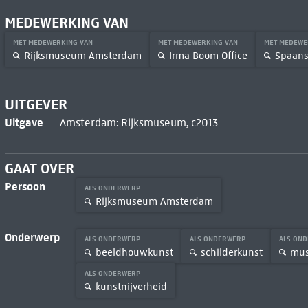
MEDEWERKING VAN
MET MEDEWERKING VAN
MET MEDEWERKING VAN
MET MEDEWE
Rijksmuseum Amsterdam
Irma Boom Office
Spaans,
UITGEVER
Uitgave
Amsterdam: Rijksmuseum, c2013
GAAT OVER
Persoon
ALS ONDERWERP
Rijksmuseum Amsterdam
Onderwerp
ALS ONDERWERP
ALS ONDERWERP
ALS ON
beeldhouwkunst
schilderkunst
mus
ALS ONDERWERP
kunstnijverheid