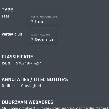
TYPE
Taal
HEEFT PUBLICATIE TAAL
Frans
Vertaald uit
IS VERTAALD UIT
Nederlands
CLASSIFICATIE
ISBN
9789491714214
ANNOTATIES / TITEL NOTITIE'S
Notities
Omslagtitel.
DUURZAAM WEBADRES
Als u naar dit object wilt verwijzen, gebruik dan de duurzame 